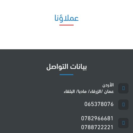
عملاؤنا
بيانات التواصل
عمان /الزرقاء/ مادبا/ البلقاء
065378076
0782966681
0788722221