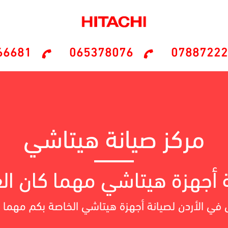
66681
065378076
07887222
مركز صيانة Hitachi
مركزك الآمن والجاهز دائماً