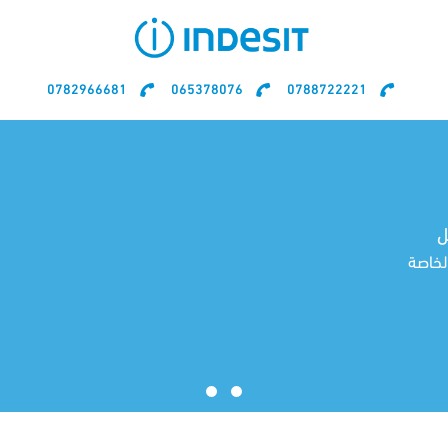
0782966681
065378076
0788722221
مركز صيانة Indesit
مركزك الآمن والجاهز دائماً
خبراء يقومون بصيانة أجهزة أندست في أسرع وقت
ممكن وفى المنزل