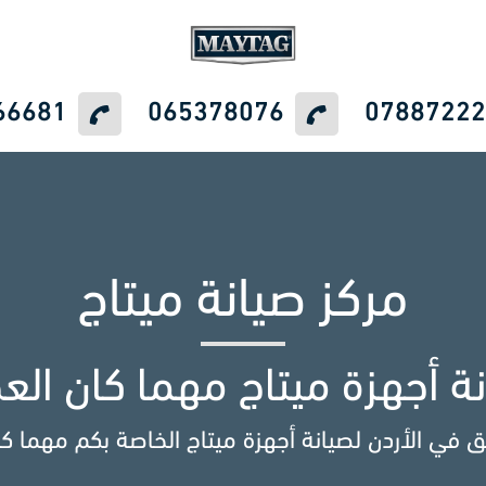
66681
065378076
07887222
مركز صيانة Maytag
مركزك الآمن والجاهز دائماً