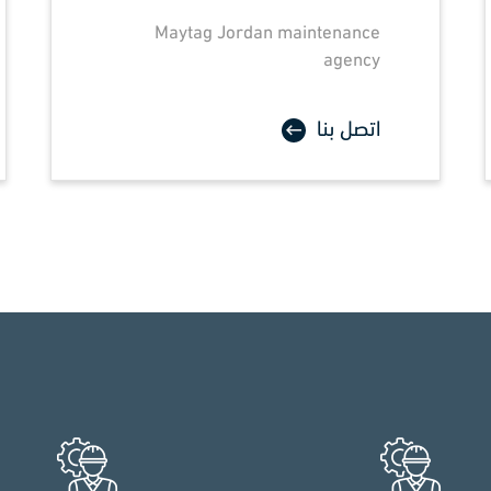
Maytag Jordan maintenance
agency
اتصل بنا